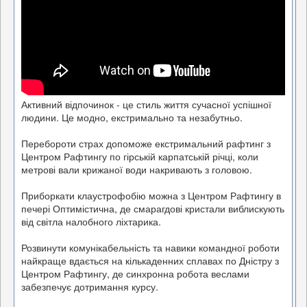
Активний відпочинок - це стиль життя сучасної успішної
людини. Це модно, екстримально та незабутньо.
Перебороти страх допоможе екстримальний рафтинг з
Центром Рафтингу по гірській карпатській річці, коли
метрові вали крижаної води накривають з головою.
Приборкати клаустрофобію можна з Центром Рафтингу в
печері Оптимістична, де смарагдові кристали виблискують
від світла налобного ліхтарика.
Розвинути комунікабельність та навики командної роботи
найкраще вдається на кількаденних сплавах по Дністру з
Центром Рафтингу, де синхронна робота веслами
забезпечує дотримання курсу.