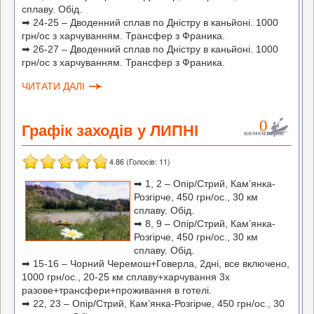
сплаву. Обід.
➡ 24-25 – Дводенний сплав по Дністру в каньйоні. 1000
грн/ос з харчуванням. Трансфер з Франика.
➡ 26-27 – Дводенний сплав по Дністру в каньйоні. 1000
грн/ос з харчуванням. Трансфер з Франика.
ЧИТАТИ ДАЛІ
0
Графік заходів у ЛИПНІ
коментарів
4.86
(Голосів:
11
)
➡
1, 2 – Опір/Стрий, Кам’янка-
Розгірче, 450 грн/ос., 30 км
сплаву. Обід.
➡
8, 9 – Опір/Стрий, Кам’янка-
Розгірче, 450 грн/ос., 30 км
сплаву. Обід.
➡
15-16 – Чорний Черемош+Говерла, 2дні, все включено,
1000 грн/ос., 20-25 км сплаву+харчування 3х
разове+трансфери+проживання в готелі.
➡
22, 23 – Опір/Стрий, Кам’янка-Розгірче, 450 грн/ос., 30