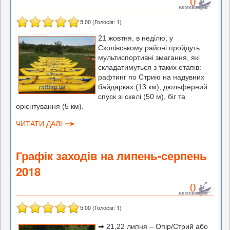
0
коментарів
5.00
(Голосів:
1
)
21 жовтня, в неділю, у
Сколівському районі пройдуть
мультиспортивні змагання, які
складатимуться з таких етапів:
рафтинг по Стрию на надувних
байдарках (13 км), дюльферний
спуск зі скелі (50 м), біг та
орієнтування (5 км).
ЧИТАТИ ДАЛІ
Графік заходів на липень-серпень
2018
0
коментарів
5.00
(Голосів:
1
)
➡
21,22 липня – Опір/Стрий або