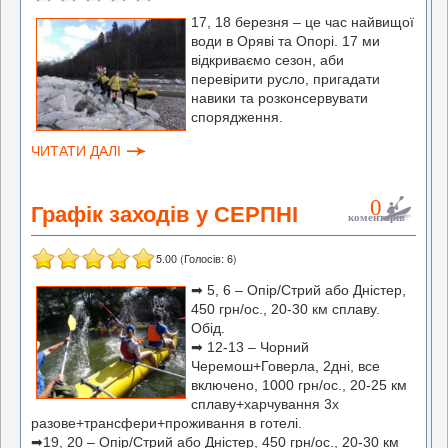
17, 18 березня – це час найвищої
води в Оряві та Опорі. 17 ми
відкриваємо сезон, аби
перевірити русло, пригадати
навики та розконсервувати
спорядження.
ЧИТАТИ ДАЛІ
0
Графік заходів у СЕРПНІ
коментарів
5.00
(Голосів:
6
)
➡ 5, 6 – Опір/Стрий або Дністер,
450 грн/ос., 20-30 км сплаву.
Обід.
➡ 12-13 – Чорний
Черемош+Говерла, 2дні, все
включено, 1000 грн/ос., 20-25 км
сплаву+харчування 3х
разове+трансфери+проживання в готелі.
➡19, 20 – Опір/Стрий або Дністер, 450 грн/ос., 20-30 км