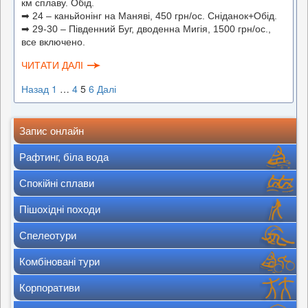
км сплаву. Обід.
➡
24 – каньйонінг на Маняві, 450 грн/ос. Сніданок+Обід.
➡
29-30 – Південний Буг, дводенна Мигія, 1500 грн/ос.,
все включено.
ЧИТАТИ ДАЛІ
Назад
1
…
4
5
6
Далі
Пагінація
записів
Запис онлайн
Рафтинг, біла вода
Спокійні сплави
Пішохідні походи
Спелеотури
Комбіновані тури
Корпоративи