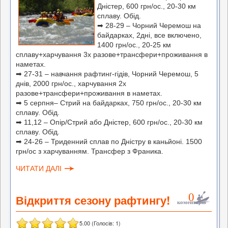
Дністер, 600 грн/ос., 20-30 км
сплаву. Обід.
➡
28-29 – Чорний Черемош на
байдарках, 2дні, все включено,
1400 грн/ос., 20-25 км
сплаву+харчування 3х разове+трансфери+проживання в
наметах.
➡
27-31 – навчання рафтинг-гідів, Чорний Черемош, 5
днів, 2000 грн/ос., харчування 2х
разове+трансфери+проживання в наметах.
➡
5 серпня– Стрий на байдарках, 750 грн/ос., 20-30 км
сплаву. Обід.
➡
11,12 – Опір/Стрий або Дністер, 600 грн/ос., 20-30 км
сплаву. Обід.
➡
24-26 – Триденний сплав по Дністру в каньйоні. 1500
грн/ос з харчуванням. Трансфер з Франика.
ЧИТАТИ ДАЛІ
0
Відкриття сезону рафтингу!
коментарів
5.00
(Голосів:
1
)