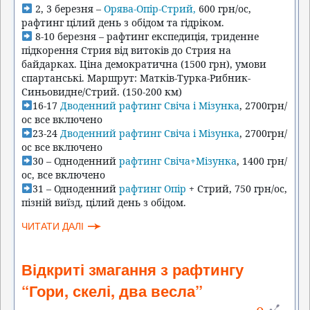
 2, 3 березня – 
Орява-Опір-Стрий,
 600 грн/ос, 
рафтинг цілий день з обідом та гідріком.
 8-10 березня – рафтинг експедиція, триденне 
підкорення Стрия від витоків до Стрия на 
байдарках. Ціна демократична (1500 грн), умови 
спартанські. Маршрут: Матків-Турка-Рибник-
Синьовидне/Стрий. (150-200 км)
16-17 
Дводенний рафтинг Свіча і Мізунка
, 2700грн/
ос все включено 
23-24 
Дводенний рафтинг Свіча і Мізунка
, 2700грн/
ос все включено 
30 – Одноденний 
рафтинг Свіча+Мізунка
, 1400 грн/
ос, все включено
31 – Одноденний 
рафтинг Опір
 + Стрий, 750 грн/ос, 
пізній виїзд, цілий день з обідом.
ЧИТАТИ ДАЛІ
Відкриті змагання з рафтингу
“Гори, скелі, два весла”