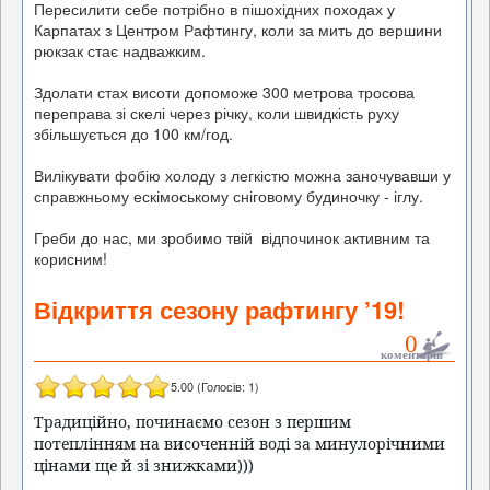
Пересилити себе потрібно в пішохідних походах у
Карпатах з Центром Рафтингу, коли за мить до вершини
рюкзак стає надважким.
Здолати стах висоти допоможе 300 метрова тросова
переправа зі скелі через річку, коли швидкість руху
збільшується до 100 км/год.
Вилікувати фобію холоду з легкістю можна заночувавши у
справжньому ескімоському сніговому будиночку - іглу.
Греби до нас, ми зробимо твій відпочинок активним та
корисним!
Відкриття сезону рафтингу ’19!
0
коментарів
5.00
(Голосів:
1
)
Традиційно, починаємо сезон з першим 
потеплінням на височенній воді за минулорічними 
цінами ще й зі знижками)))