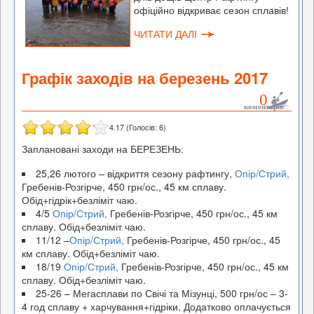
офіційно відкриває сезон сплавів!
ЧИТАТИ ДАЛІ
Графік заходів на березень 2017
0
коментарів
4.17
(Голосів:
6
)
Заплановані заходи на БЕРЕЗЕНЬ:
25,26 лютого – відкриття сезону рафтингу,
Опір/Стрий,
Гребенів-Розгірче, 450 грн/ос., 45 км сплаву.
Обід+гідрік+безліміт чаю.
4/5
Опір/Стрий,
Гребенів-Розгірче, 450 грн/ос., 45 км
сплаву. Обід+безліміт чаю.
11/12 –
Опір/Стрий,
Гребенів-Розгірче, 450 грн/ос., 45
км сплаву. Обід+безліміт чаю.
18/19
Опір/Стрий,
Гребенів-Розгірче, 450 грн/ос., 45 км
сплаву. Обід+безліміт чаю.
25-26 – Мегасплави по Свічі та Мізунці, 500 грн/ос – 3-
4 год сплаву + харчування+гідріки. Додатково оплачується