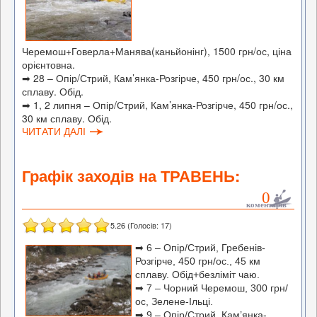
Черемош+Говерла+Манява(каньйонінг), 1500 грн/ос, ціна
орієнтовна.
➡
28 – Опір/Стрий, Кам’янка-Розгірче, 450 грн/ос., 30 км
сплаву. Обід.
➡
1, 2 липня – Опір/Стрий, Кам’янка-Розгірче, 450 грн/ос.,
30 км сплаву. Обід.
ЧИТАТИ ДАЛІ
Графік заходів на ТРАВЕНЬ:
0
коментарів
5.26
(Голосів:
17
)
➡ 6 – Опір/Стрий, Гребенів-
Розгірче, 450 грн/ос., 45 км
сплаву. Обід+безліміт чаю.
➡ 7 – Чорний Черемош, 300 грн/
ос, Зелене-Ільці.
➡ 9 – Опір/Стрий, Кам’янка-