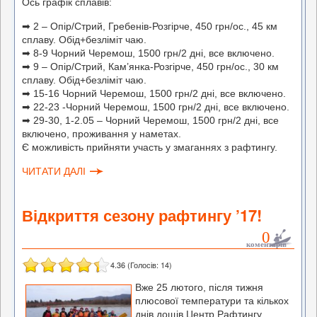
Ось графік сплавів:
➡ 2 – Опір/Стрий, Гребенів-Розгірче, 450 грн/ос., 45 км
сплаву. Обід+безліміт чаю.
➡ 8-9 Чорний Черемош, 1500 грн/2 дні, все включено.
➡ 9 – Опір/Стрий, Кам’янка-Розгірче, 450 грн/ос., 30 км
сплаву. Обід+безліміт чаю.
➡ 15-16 Чорний Черемош, 1500 грн/2 дні, все включено.
➡ 22-23 -Чорний Черемош, 1500 грн/2 дні, все включено.
➡ 29-30, 1-2.05 – Чорний Черемош, 1500 грн/2 дні, все
включено, проживання у наметах.
Є можливість прийняти участь у змаганнях з рафтингу.
ЧИТАТИ ДАЛІ
Відкриття сезону рафтингу ’17!
0
коментарів
4.36
(Голосів:
14
)
Вже 25 лютого, після тижня
плюсової температури та кількох
днів дощів Центр Рафтингу