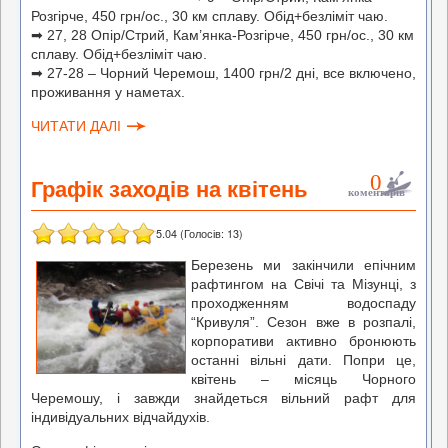
Розгірче, 450 грн/ос., 30 км сплаву. Обід+безліміт чаю.
➡ 27, 28 Опір/Стрий, Кам’янка-Розгірче, 450 грн/ос., 30 км
сплаву. Обід+безліміт чаю.
➡ 27-28 – Чорний Черемош, 1400 грн/2 дні, все включено,
проживання у наметах.
ЧИТАТИ ДАЛІ
0
Графік заходів на квітень
коментарів
5.04
(Голосів:
13
)
Березень ми закінчили епічним
рафтингом на Свічі та Мізунці, з
проходженням водоспаду
“Кривуля”. Сезон вже в розпалі,
корпоративи активно бронюють
останні вільні дати. Попри це,
квітень – місяць Чорного
Черемошу, і завжди знайдеться вільний рафт для
індивідуальних відчайдухів.