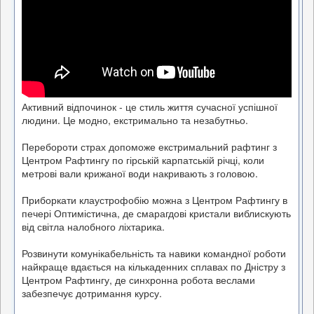
Активний відпочинок - це стиль життя сучасної успішної
людини. Це модно, екстримально та незабутньо.
Перебороти страх допоможе екстримальний рафтинг з
Центром Рафтингу по гірській карпатській річці, коли
метрові вали крижаної води накривають з головою.
Приборкати клаустрофобію можна з Центром Рафтингу в
печері Оптимістична, де смарагдові кристали виблискують
від світла налобного ліхтарика.
Розвинути комунікабельність та навики командної роботи
найкраще вдається на кількаденних сплавах по Дністру з
Центром Рафтингу, де синхронна робота веслами
забезпечує дотримання курсу.