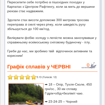
Пересилити себе потрібно в пішохідних походах у
Карпатах з Центром Рафтингу, коли за мить до вершини
рюкзак стає надважким.
Здолати стах висоти допоможе 300 метрова тросова
переправа зі скелі через річку, коли швидкість руху
збільшується до 100 км/год.
Вилікувати фобію холоду з легкістю можна заночувавши у
справжньому ескімоському сніговому будиночку - іглу.
Греби до нас, ми зробимо твій відпочинок активним та
корисним!
0
Графік сплавів у ЧЕРВНІ
коментарів
5.13
(Голосів:
12
)
➡
18 – Опір, Тухля-Сколе, 450
грн/ос., 30 км сплаву.
Гідрік+обід+безліміт чаю.
➡
23-24-25 – Чорний