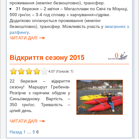
проживання (кемпінг безкоштовно), трансфер.
31 березня – 2 квітня – Мегасплави по Свічі та Мізунці,
500 грн/ос – 3-4 год сплаву + харчування+гідріки.
Додатково оплачується проживання (кемпінг
безкоштовно), трансфер. Можливість участь у
змаганнях з
ратфингу
.
ЧИТАТИ ДАЛІ
0
Відкриття сезону 2015
коментарів
4.07
(Голосів:
7
)
22 березня – відкриття
сезону! Маршрут Гребенів-
Розгірче з гарячим обідом у
Синьовидному. Вартість –
350 грн/ос. Тривалість –
цілий день.
ЧИТАТИ ДАЛІ
Назад
1
…
5
6