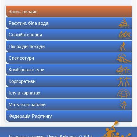
Пагінація
записів
Запис онлайн
Рафтинг, біла вода
Спокійні сплави
Пішохідні походи
Спелеотури
Комбіновані тури
Корпоративи
Іглу в карпатах
Мотузкові забави
Федерація Рафтингу
Всі права захищені. Центр Рафтингу © 2013-