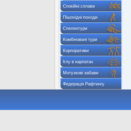
Спокійні сплави
Пішохідні походи
Спелеотури
Комбіновані тури
Корпоративи
Іглу в карпатах
Мотузкові забави
Федерація Рафтингу