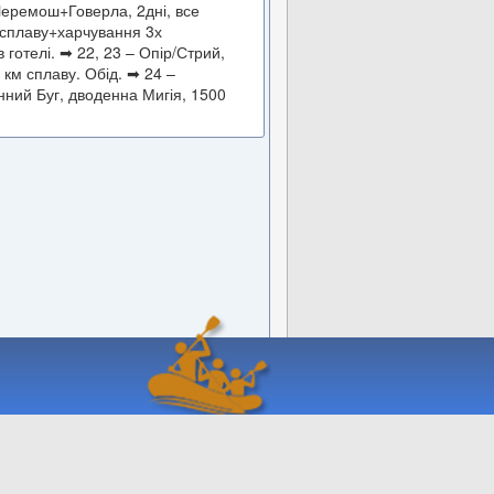
еремош+Говерла, 2дні, все
м сплаву+харчування 3х
 готелі.
➡
22, 23 – Опір/Стрий,
0 км сплаву. Обід.
➡
24 –
нний Буг, дводенна Мигія, 1500