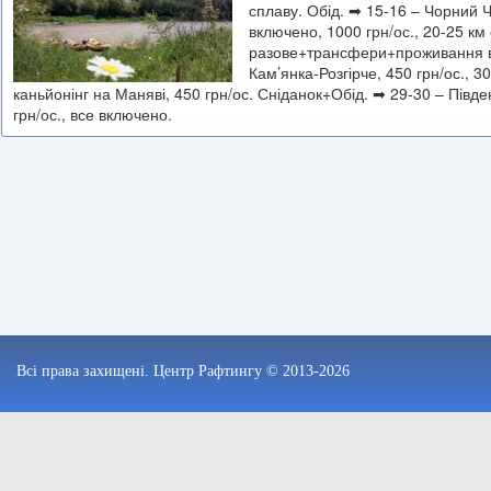
сплаву. Обід.
➡
15-16 – Чорний Ч
включено, 1000 грн/ос., 20-25 к
разове+трансфери+проживання в
Кам’янка-Розгірче, 450 грн/ос., 3
каньйонінг на Маняві, 450 грн/ос. Сніданок+Обід.
➡
29-30 – Півде
грн/ос., все включено.
Всі права захищені. Центр Рафтингу © 2013-2026