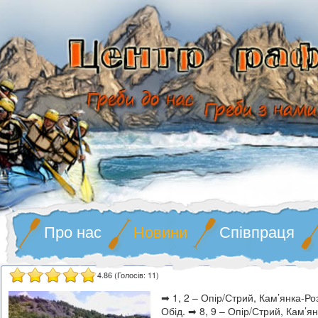
Про нас
Новини
Співпраця
4.86
(Голосів:
11
)
➡
1, 2 – Опір/Стрий, Кам’янка-Роз
Обід.
➡
8, 9 – Опір/Стрий, Кам’янк