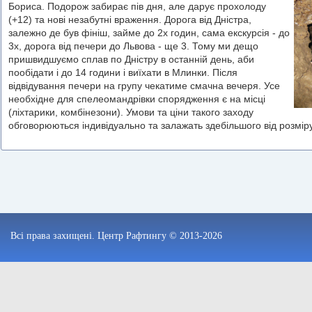
Бориса. Подорож забирає пів дня, але дарує прохолоду
(+12) та нові незабутні враження. Дорога від Дністра,
залежно де був фініш, займе до 2х годин, сама екскурсія - до
3х, дорога від печери до Львова - ще 3. Тому ми дещо
пришвидшуємо сплав по Дністру в останній день, аби
пообідати і до 14 години і виїхати в Млинки. Після
відвідування печери на групу чекатиме смачна вечеря. Усе
необхідне для спелеомандрівки спорядження є на місці
(ліхтарики, комбінезони). Умови та ціни такого заходу
обговорюються індивідуально та залажать здебільшого від розмір
Всі права захищені. Центр Рафтингу © 2013-2026