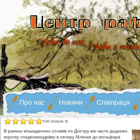
Про нас
Новини
Співпраця
5.00
(Голосів:
3
)
В рамках кількаденних сплавів по Дністру ми часто додаємо
коротку спедеомандрівку в печеру Млинки до мольфара