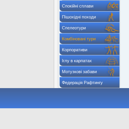
Спокійні сплави
Пішохідні походи
Спелеотури
Комбіновані тури
Корпоративи
Іглу в карпатах
Мотузкові забави
Федерація Рафтингу