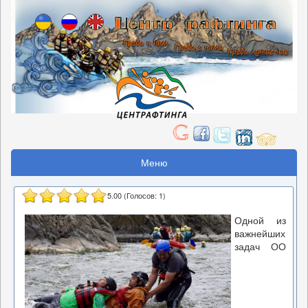
Меню
5.00
(Голосов:
1
)
Одной из
важнейших
задач ОО