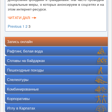
социальные меры, о которых анонсируем в соцсетях и на
этом интернет-ресурсе.
ЧИТАТИ ДАЛІ
Previous
1
2
3
Posts
pagination
Запись онлайн
Рафтинг, белая вода
Сплавы на байдарках
Пешеходные походы
Спелеотуры
Комбинированные
Корпоративы
Иглу в Карпатах