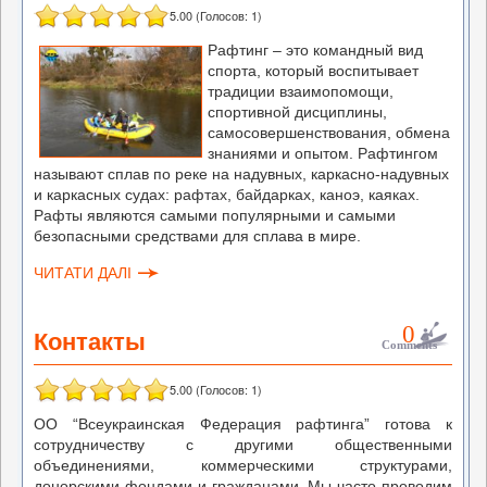
5.00
(Голосов:
1
)
Рафтинг – это командный вид
спорта, который воспитывает
традиции взаимопомощи,
спортивной дисциплины,
самосовершенствования, обмена
знаниями и опытом. Рафтингом
называют сплав по реке на надувных, каркасно-надувных
и каркасных судах: рафтах, байдарках, каноэ, каяках.
Рафты являются самыми популярными и самыми
безопасными средствами для сплава в мире.
ЧИТАТИ ДАЛІ
0
Контакты
Comments
5.00
(Голосов:
1
)
ОО “Всеукраинская Федерация рафтинга” готова к
сотрудничеству с другими общественными
объединениями, коммерческими структурами,
донорскими фондами и гражданами. Мы часто проводим